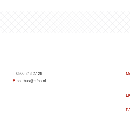
T
0800 243 27 28
Me
E
postbus@cifas.nl
L
P